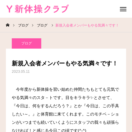
ブログ
ブログ
新規入会者メンバーもやる気満々です！
無料体験
お問い合わせ
ブログ
レッスン場所
Instagram
新規入会者メンバーもやる気満々です！
HOME
2023.05.11
教室案内
今年度から新体操を習い始めた仲間たちもとても元気で
やる気満々のスタ－トです。目をキラキラ✨とさせて、
教室概要
『今日は、何をするんだろう？』とか『今日は、この手具
よくある質問
したい～。』と体育館に来てくれます。このモチベ－ショ
ンがいつまでも続いていくようにスタッフの我々も頑張ら
ブログ
なければ！と感じる今日この頃です(^-^)