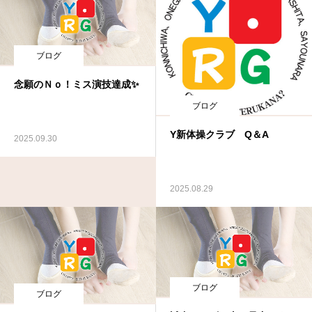
ブログ
念願のＮｏ！ミス演技達成✨
ブログ
Y新体操クラブ Q＆A
2025.09.30
2025.08.29
ブログ
ブログ