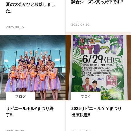
試合シ－ズン真っ只中です‼
夏の大会がひと段落しまし
た。
2025.07.20
2025.08.15
ブログ
ブログ
リビエールホルYまつり終
2025リビエ－ルＹＹまつり
了‼
出演決定‼