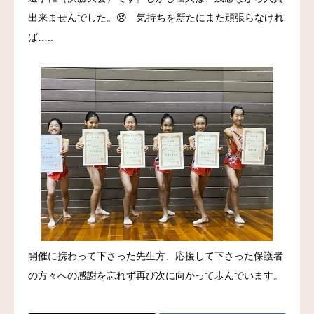
出来ませんでした。😢 気持ちを新たにまた頑張らなけれ
お問い合わせ
ば…..
開催に携わって下さった先生方、応援して下さった保護者
の方々への感謝を忘れず再び次に向かって歩んでいます。