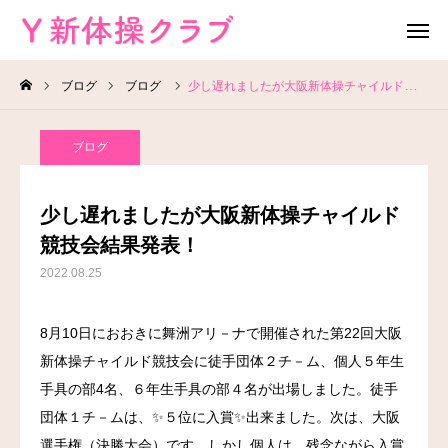
ブログ
ブログ
少し遅れましたが大阪新体操チャイルド競技会結果発表！
無料体験
お問い合わせ
ブログ
レッスン場所
Instagram
少し遅れましたが大阪新体操チャイルド
HOME
競技会結果発表！
2022.08.25
教室案内
8月10日におおきに舞洲アリ－ナで開催された第22回大阪
教室概要
新体操チャイルド競技会に徒手団体２チ－ム、個人５年生
よくある質問
手具の部4名、６年生手具の部４名が出場しました。徒手
団体１チ－ムは、✨５位に入賞✨出来ました。次は、大阪
ブログ
選手権（決勝大会）です。しかし個人は、残念ながら入賞