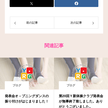
前の記事
次の記事
関連記事
ブログ
ブログ
発表会オ－プニングダンスの
第20回Ｙ新体操クラブ発表会
振り付けがはじまりました！
が無事終了致しました。あり
がとうございました。