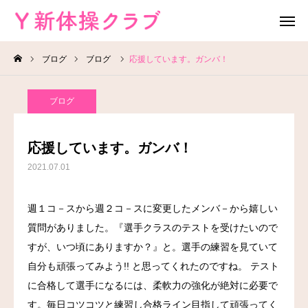
ブログ
ブログ
応援しています。ガンバ！
無料体験
お問い合わせ
ブログ
レッスン場所
Instagram
応援しています。ガンバ！
HOME
2021.07.01
教室案内
週１コ－スから週２コ－スに変更したメンバ－から嬉しい
質問がありました。『選手クラスのテストを受けたいので
教室概要
すが、いつ頃にありますか？』と。選手の練習を見ていて
よくある質問
自分も頑張ってみよう!! と思ってくれたのですね。 テスト
に合格して選手になるには、柔軟力の強化が絶対に必要で
ブログ
す。毎日コツコツと練習し合格ライン目指して頑張ってく