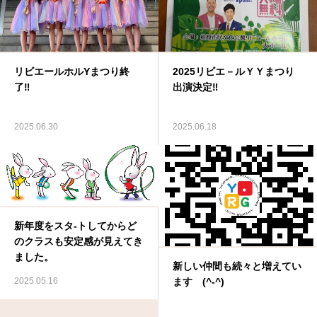
リビエールホルYまつり終
2025リビエ－ルＹＹまつり
了‼
出演決定‼
2025.06.30
2025.06.18
新年度をスタ-トしてからど
のクラスも安定感が見えてき
ました。
新しい仲間も続々と増えてい
2025.05.16
ます (^-^)