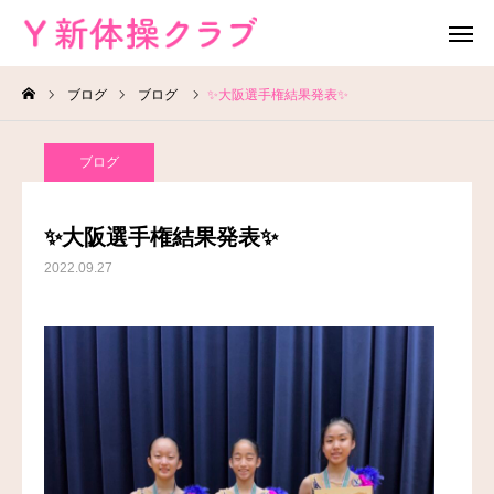
ブログ
ブログ
✨大阪選手権結果発表✨
無料体験
お問い合わせ
ブログ
レッスン場所
Instagram
✨大阪選手権結果発表✨
HOME
2022.09.27
教室案内
教室概要
よくある質問
ブログ