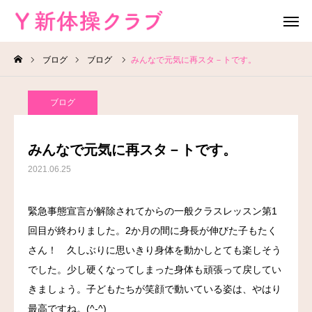
ブログ
ブログ
みんなで元気に再スタ－トです。
無料体験
お問い合わせ
ブログ
レッスン場所
Instagram
みんなで元気に再スタ－トです。
HOME
2021.06.25
教室案内
緊急事態宣言が解除されてからの一般クラスレッスン第1
回目が終わりました。2か月の間に身長が伸びた子もたく
教室概要
さん！ 久しぶりに思いきり身体を動かしとても楽しそう
よくある質問
でした。少し硬くなってしまった身体も頑張って戻してい
きましょう。子どもたちが笑顔で動いている姿は、やはり
ブログ
最高ですね。(^-^)