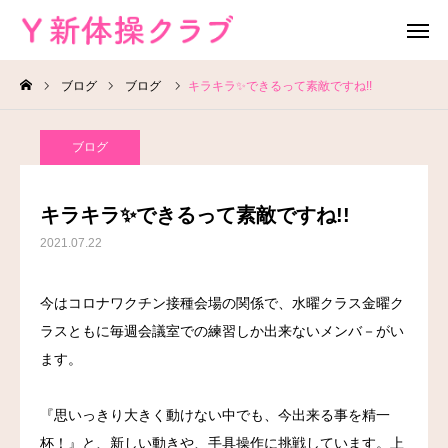
ブログ
ブログ
キラキラ✨できるって素敵ですね!!
無料体験
お問い合わせ
ブログ
レッスン場所
Instagram
キラキラ✨できるって素敵ですね!!
HOME
2021.07.22
教室案内
今はコロナワクチン接種会場の関係で、水曜クラス金曜ク
ラスともに毎週会議室での練習しか出来ないメンバ－がい
教室概要
ます。
よくある質問
『思いっきり大きく動けない中でも、今出来る事を精一
ブログ
杯！』と、新しい動きや、手具操作に挑戦しています。上