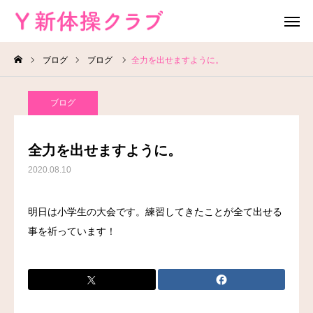
ブログ
ブログ
全力を出せますように。
無料体験
お問い合わせ
ブログ
レッスン場所
Instagram
全力を出せますように。
HOME
2020.08.10
教室案内
明日は小学生の大会です。練習してきたことが全て出せる
事を祈っています！
教室概要
よくある質問
ブログ