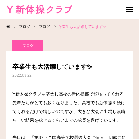
ブログ
ブログ
卒業生も大活躍しています✨
無料体験
お問い合わせ
ブログ
レッスン場所
Instagram
卒業生も大活躍しています✨
HOME
2022.03.22
教室案内
Y新体操クラブを卒業し高校の新体操部で頑張ってくれる
先輩たちがとても多くなりました。高校でも新体操を続け
教室概要
てくれるだけで嬉しいのですが、大きな大会に出場し素晴
よくある質問
らしい結果を残せるくらいまでの成長を遂げています。
ブログ
先日は、『第37回全国高等学校選抜大会に個人、団体共に