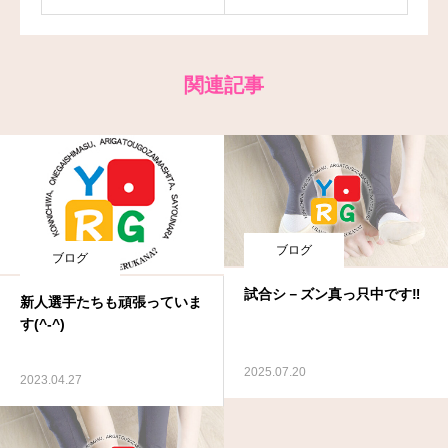
関連記事
ブログ
ブログ
試合シ－ズン真っ只中です‼
新人選手たちも頑張っていま
す(^-^)
2025.07.20
2023.04.27