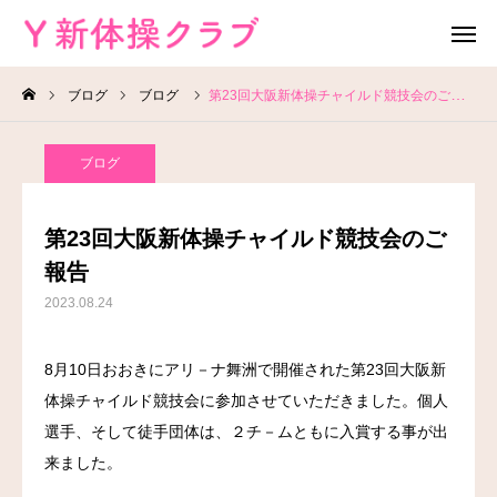
ブログ
ブログ
第23回大阪新体操チャイルド競技会のご報告
無料体験
お問い合わせ
ブログ
レッスン場所
Instagram
第23回大阪新体操チャイルド競技会のご
HOME
報告
2023.08.24
教室案内
8月10日おおきにアリ－ナ舞洲で開催された第23回大阪新
教室概要
体操チャイルド競技会に参加させていただきました。個人
よくある質問
選手、そして徒手団体は、２チ－ムともに入賞する事が出
来ました。
ブログ