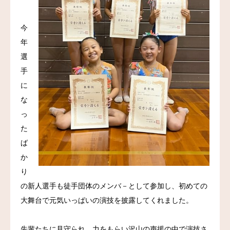
今
年
選
手
に
な
っ
た
ば
か
り
の新人選手も徒手団体のメンバ－として参加し、初めての
大舞台で元気いっぱいの演技を披露してくれました。
先輩たちに見守られ、力をもらい沢山の声援の中で演技さ