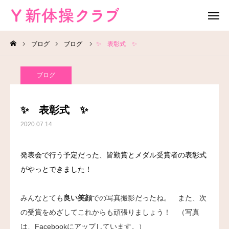
ブログ
ブログ
✨ 表彰式 ✨
無料体験
お問い合わせ
ブログ
レッスン場所
Instagram
✨ 表彰式 ✨
HOME
2020.07.14
教室案内
発表会で行う予定だった、皆勤賞とメダル受賞者の表彰式
がやっとできました！
教室概要
よくある質問
みんなとても
良い笑顔
での写真撮影だったね。 また、次
の受賞をめざしてこれからも頑張りましょう！ （写真
ブログ
は、Facebookにアップしています。）