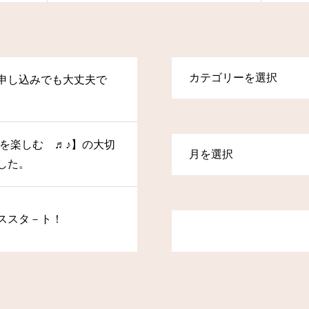
申し込みでも大丈夫で
操を楽しむ ♬♪】の大切
した。
ススタ－ト！