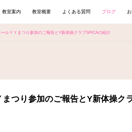
教室案内
教室概要
よくある質問
ブログ
お
ールＹＹまつり参加のご報告とY新体操クラブSPICAの紹介
まつり参加のご報告とY新体操クラブ