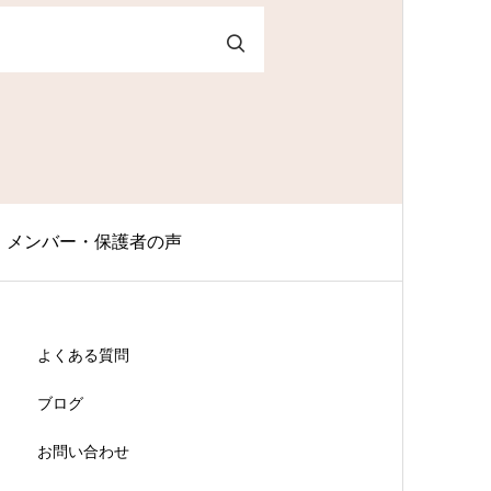
メンバー・保護者の声
よくある質問
ブログ
お問い合わせ