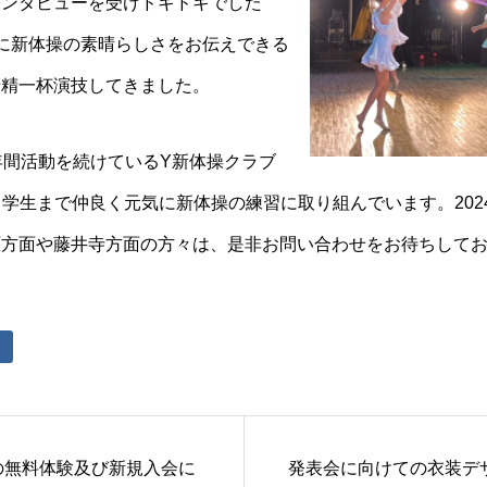
インタビューを受けドキドキでした
に新体操の素晴らしさをお伝えできる
せ精一杯演技してきました。
年間活動を続けているY新体操クラブ
中学生まで仲良く元気に新体操の練習に取り組んでいます。202
原方面や藤井寺方面の方々は、是非お問い合わせをお待ちして
の無料体験及び新規入会に
発表会に向けての衣装デ