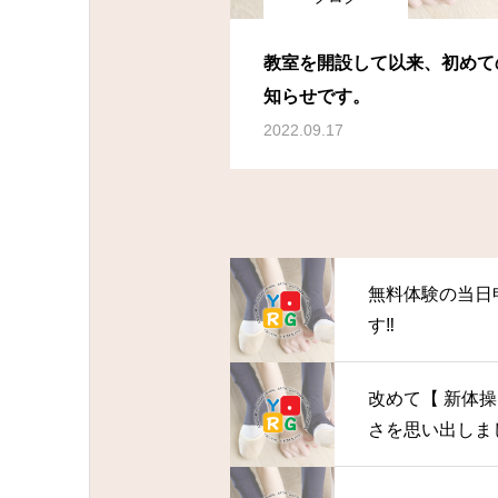
教室を開設して以来、初めて
知らせです。
2022.09.17
無料体験の当日
す‼
改めて【 新体
さを思い出しま