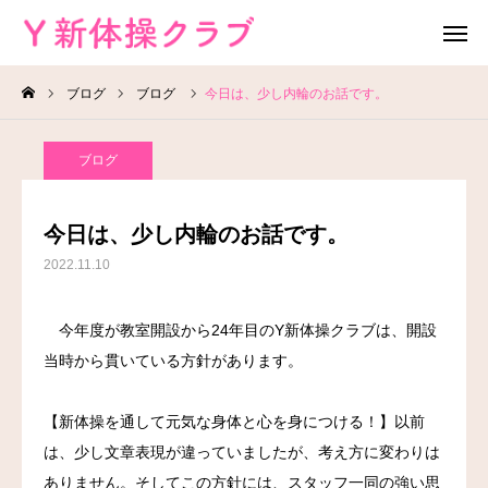
ブログ
ブログ
今日は、少し内輪のお話です。
無料体験
お問い合わせ
ブログ
レッスン場所
Instagram
今日は、少し内輪のお話です。
HOME
2022.11.10
教室案内
今年度が教室開設から24年目のY新体操クラブは、開設
当時から貫いている方針があります。
教室概要
よくある質問
【新体操を通して元気な身体と心を身につける！】以前
は、少し文章表現が違っていましたが、考え方に変わりは
ブログ
ありません。そしてこの方針には、スタッフ一同の強い思