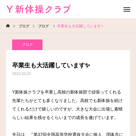
ブログ
ブログ
卒業生も大活躍しています✨
無料体験
お問い合わせ
ブログ
レッスン場所
Instagram
卒業生も大活躍しています✨
HOME
2022.03.22
教室案内
Y新体操クラブを卒業し高校の新体操部で頑張ってくれる
先輩たちがとても多くなりました。高校でも新体操を続け
教室概要
てくれるだけで嬉しいのですが、大きな大会に出場し素晴
よくある質問
らしい結果を残せるくらいまでの成長を遂げています。
ブログ
先日は、『第37回全国高等学校選抜大会に個人、団体共に