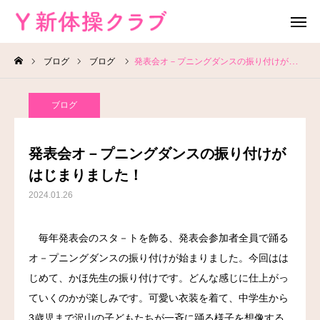
ブログ
ブログ
発表会オ－プニングダンスの振り付けがはじまりました！
無料体験
お問い合わせ
ブログ
レッスン場所
Instagram
発表会オ－プニングダンスの振り付けが
HOME
はじまりました！
2024.01.26
教室案内
毎年発表会のスタ－トを飾る、発表会参加者全員で踊る
教室概要
オ－プニングダンスの振り付けが始まりました。今回はは
よくある質問
じめて、かほ先生の振り付けです。どんな感じに仕上がっ
ていくのかが楽しみです。可愛い衣装を着て、中学生から
ブログ
3歳児まで沢山の子どもたちが一斉に踊る様子を想像する