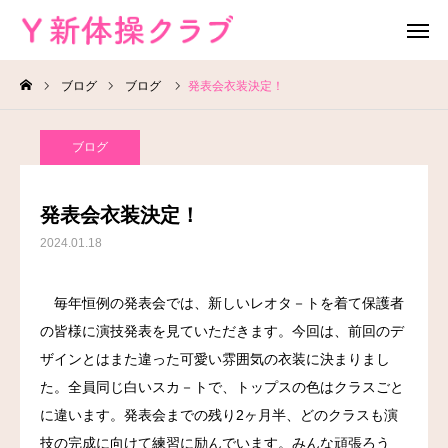
ブログ
ブログ
発表会衣装決定！
無料体験
お問い合わせ
ブログ
レッスン場所
Instagram
発表会衣装決定！
HOME
2024.01.18
教室案内
毎年恒例の発表会では、新しいレオタ－トを着て保護者
の皆様に演技発表を見ていただきます。今回は、前回のデ
教室概要
ザインとはまた違った可愛い雰囲気の衣装に決まりまし
よくある質問
た。全員同じ白いスカ－トで、トップスの色はクラスごと
に違います。発表会までの残り2ヶ月半、どのクラスも演
ブログ
技の完成に向けて練習に励んでいます。みんな頑張ろう