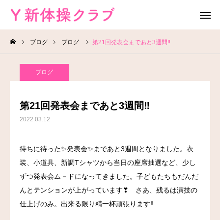
ブログ
ブログ
第21回発表会まであと3週間‼
無料体験
お問い合わせ
ブログ
レッスン場所
Instagram
第21回発表会まであと3週間‼
HOME
2022.03.12
教室案内
待ちに待った✨発表会✨まであと3週間となりました。衣
装、小道具、新調Tシャツから当日の座席抽選など、少し
教室概要
ずつ発表会ム－ドになってきました。子どもたちもだんだ
よくある質問
んとテンションが上がっています❣ さあ、残るは演技の
仕上げのみ。出来る限り精一杯頑張ります‼
ブログ