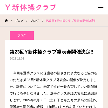
ブログ
ブログ
第23回Y新体操クラブ発表会開催決定‼
無料体験
お問い合わせ
ブログ
レッスン場所
Instagram
第23回Y新体操クラブ発表会開催決定‼
HOME
2023.11.03
教室案内
今回も選手クラスの保護者の皆さまに多大なるご協力を
いただき第23回Y新体操クラブ発表会の開催が決定しまし
教室概要
た。詳細については、未定ですが一番希望していた開催日
よくある質問
で行える事となりました。選手クラス保護の皆様に感謝致
します。2024年3月30日（土）子どもたちの最高の笑顔で
ブログ
保護者や関係者の皆様に1年間のまとめを見ていただける