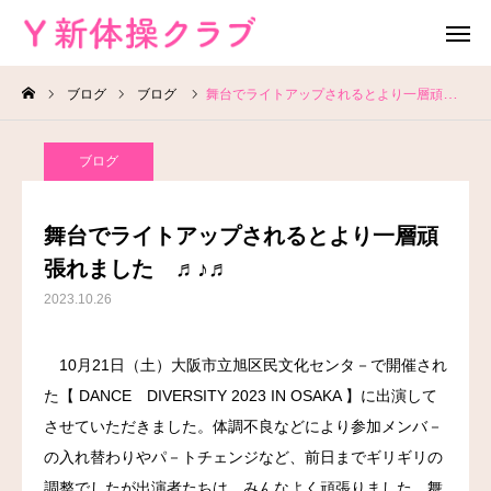
ブログ
ブログ
舞台でライトアップされるとより一層頑張れました ♬♪♬
無料体験
お問い合わせ
ブログ
レッスン場所
Instagram
舞台でライトアップされるとより一層頑
HOME
張れました ♬♪♬
2023.10.26
教室案内
10月21日（土）大阪市立旭区民文化センタ－で開催され
教室概要
た【 DANCE DIVERSITY 2023 IN OSAKA 】に出演して
よくある質問
させていただきました。体調不良などにより参加メンバ－
の入れ替わりやパ－トチェンジなど、前日までギリギリの
ブログ
調整でしたが出演者たちは、みんなよく頑張りました。舞