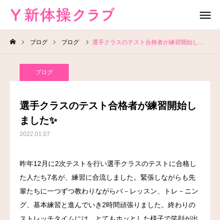
ブログ
ブログ
選手クラスのテスト合格者が練習開始しました✨
無料体験
お問い合わせ
ブログ
レッスン場所
Instagram
選手クラスのテスト合格者が練習開始し
HOME
ました✨
2022.01.07
教室案内
昨年12月に2次テストを行い選手クラスのテストに合格し
教室概要
た人たち7名が、練習に合流しました。緊張しながらも先
よくある質問
輩たちに一つずつ教わりながらバ－レッスン、トレ－ニン
グ、基本練習と進んでいき2時間頑張りました。終わりの
ブログ
ストレッチタイムには、とてもホッとした様子で笑顔が出