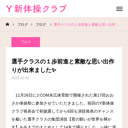
ブログ
ブログ
選手クラスの１歩前進と素敵な思い出作りが出来ました✨
無料体験
お問い合わせ
ブログ
レッスン場所
Instagram
選手クラスの１歩前進と素敵な思い出作
HOME
りが出来ました✨
2023.12.02
教室案内
11月26日にJ:COM末広体育館で開催された第17回おお
教室概要
さか体操祭に参加させていただきました。前回のY新体操
よくある質問
クラブ発表会で初披露してから6回も演技発表のチャンス
を戴いた選手クラスの集団演技【君の願いが世界を輝か
ブログ
す】を今までのまとめとして14名で踊りました。一緒に演