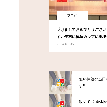
ブログ
明けましておめでとうござい
す。年末に樟蔭カップに出場
した。練習の手応えを感じ、
2024.01.05
もまた練習に励みます。
無料体験の当日
す‼
改めて【 新体