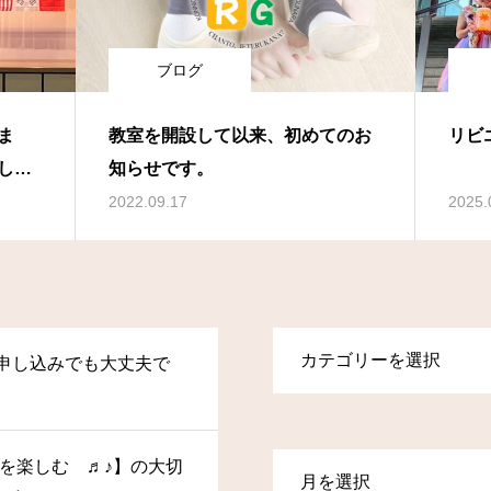
ブログ
ま
教室を開設して以来、初めてのお
リビ
しま
知らせです。
今年
2022.09.17
2025.
申し込みでも大丈夫で
操を楽しむ ♬♪】の大切