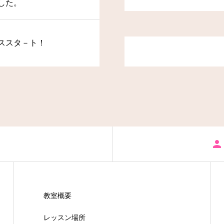
した。
ススタ－ト！
教室概要
レッスン場所