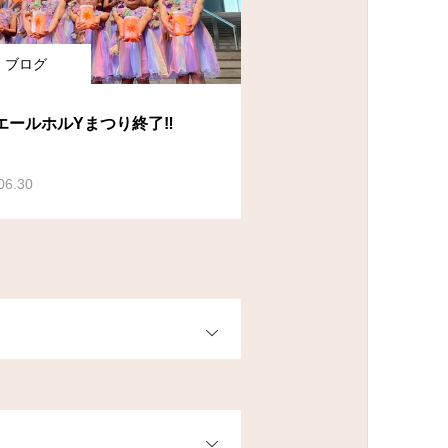
ブログ
エールホルYまつり終了‼
06.30
OPEN
OPEN