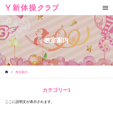
無料体験
お問い合わせ
教室案内
レッスン場所
Instagram
HOME
教室案内
教室案内
教室概要
カテゴリー1
よくある質問
ここに説明文が表示されます。
ブログ